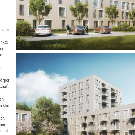
f dem
änkte
ter
re
he
körper
chaft
en
n klar
ar.
ner
g mit