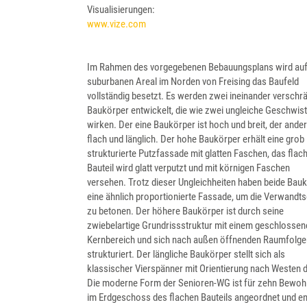
Visualisierungen:
www.vize.com
Im Rahmen des vorgegebenen Bebauungsplans wird au
suburbanen Areal im Norden von Freising das Baufeld
vollständig besetzt. Es werden zwei ineinander verschr
Baukörper entwickelt, die wie zwei ungleiche Geschwis
wirken. Der eine Baukörper ist hoch und breit, der ande
flach und länglich. Der hohe Baukörper erhält eine grob
strukturierte Putzfassade mit glatten Faschen, das flac
Bauteil wird glatt verputzt und mit körnigen Faschen
versehen. Trotz dieser Ungleichheiten haben beide Bau
eine ähnlich proportionierte Fassade, um die Verwandts
zu betonen. Der höhere Baukörper ist durch seine
zwiebelartige Grundrissstruktur mit einem geschlossen
Kernbereich und sich nach außen öffnenden Raumfolge
strukturiert. Der längliche Baukörper stellt sich als
klassischer Vierspänner mit Orientierung nach Westen d
Die moderne Form der Senioren-WG ist für zehn Bewoh
im Erdgeschoss des flachen Bauteils angeordnet und en