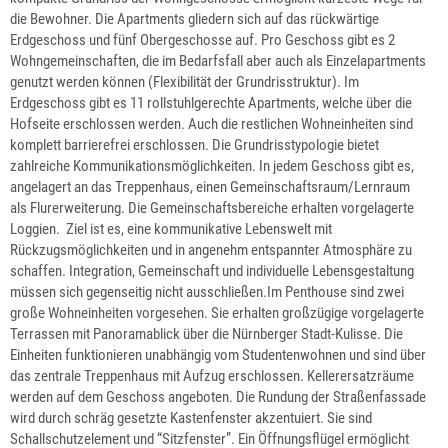
die Bewohner. Die Apartments gliedern sich auf das rückwärtige
Erdgeschoss und fünf Obergeschosse auf. Pro Geschoss gibt es 2
Wohngemeinschaften, die im Bedarfsfall aber auch als Einzelapartments
genutzt werden können (Flexibilität der Grundrisstruktur). Im
Erdgeschoss gibt es 11 rollstuhlgerechte Apartments, welche über die
Hofseite erschlossen werden. Auch die restlichen Wohneinheiten sind
komplett barrierefrei erschlossen. Die Grundrisstypologie bietet
zahlreiche Kommunikationsmöglichkeiten. In jedem Geschoss gibt es,
angelagert an das Treppenhaus, einen Gemeinschaftsraum/Lernraum
als Flurerweiterung. Die Gemeinschaftsbereiche erhalten vorgelagerte
Loggien. Ziel ist es, eine kommunikative Lebenswelt mit
Rückzugsmöglichkeiten und in angenehm entspannter Atmosphäre zu
schaffen. Integration, Gemeinschaft und individuelle Lebensgestaltung
müssen sich gegenseitig nicht ausschließen.Im Penthouse sind zwei
große Wohneinheiten vorgesehen. Sie erhalten großzügige vorgelagerte
Terrassen mit Panoramablick über die Nürnberger Stadt-Kulisse. Die
Einheiten funktionieren unabhängig vom Studentenwohnen und sind über
das zentrale Treppenhaus mit Aufzug erschlossen. Kellerersatzräume
werden auf dem Geschoss angeboten. Die Rundung der Straßenfassade
wird durch schräg gesetzte Kastenfenster akzentuiert. Sie sind
Schallschutzelement und “Sitzfenster”. Ein Öffnungsflügel ermöglicht