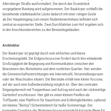
Allersberger Straße ausformuliert. Die durch das Grundstück
vorgegebene Rundung wird aufgenommen. Der Baukörper schließt die
bestehende städtebauliche Lücke dadurch mit einer ruhigen Geste
ab.Der Haupteingang zum neuen Studentenwohnhaus befindet sich
zentral an exponierter Stelle. Zwei Durchfahrten zum Hof ergeben sich
in den Anschlussbereichen zu den Bestandsgebäuden.
Architektur
Der Baukörper ist geprägt durch sein einfaches und klares
Erscheinungsbild. Die Erdgeschosszone fördert durch ihre einladende
Großzügigkeit die Begegnung und Kommunikation zwischen den
Bewohnern des Wohnheims und dem restlichen Quartier. Hier werden
die Gemeinschaftseinrichtungen wie Internetcafé, Veranstaltungsraum
oder der Waschsalon situiert. Die Bierstube erhält eine kleine Vorzone,
auf der auch eine Außenbestuhlung möglich ist. Über den zentralen
Eingangsbereich mit Treppenhaus und Aufzug wird auch der rückwärtige
Gartenhof erschlossen. Hier gibt es einen kleinen Pavillon als
Treffpunkt, eine Plattform für Hausfeste und Grillmöglichkeiten, optional
ein kleines “Biotop”/Schwimmteich für heiße Sommertage. Der
kompakte Grundriss der Wohngeschosse ermöglicht kürzeste Wege für